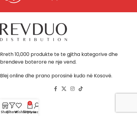
Rreth 10,000 produkte te te gjitha kategorive dhe
brendeve boterore ne nje vend.
Blej online dhe prano porosinë kudo në Kosovë.
0
Llogaria
Shop
Filterat
Wishlist
Shporta
My account
Shporta ime