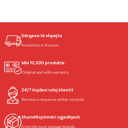
Dërgesa të shpejta
Anywhere in Kosovo.
Mbi 10,000 produkte
Original and with warranty.
24/7 Kujdesi ndaj klientit
Receive a response within seconds
Shumëllojshmëri zgjedhjesh
From the most popular brands.