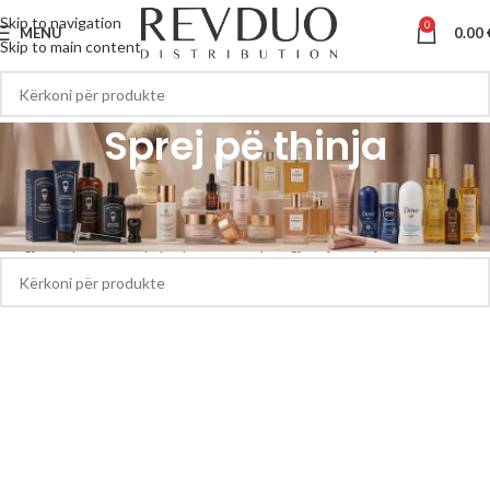
Skip to navigation
0
MENU
0.00
Skip to main content
Sprej pë thinja
Kreu
Sprej pë thinja
S’u gjetën produkte që përputhen me përzgjedhjen tuaj.