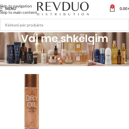
Skip to navigation
0
MENU
0.00
Skip to main content
Vaj me shkëlqim
Kreu
Vaj me shkëlqim
Po shfaqen krejt 3 përfundimet
Shfaq Filterat