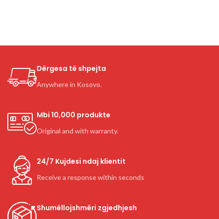
Dërgesa të shpejta
Anywhere in Kosovo.
Mbi 10,000 produkte
Original and with warranty.
24/7 Kujdesi ndaj klientit
Receive a response within seconds
Shumëllojshmëri zgjedhjesh