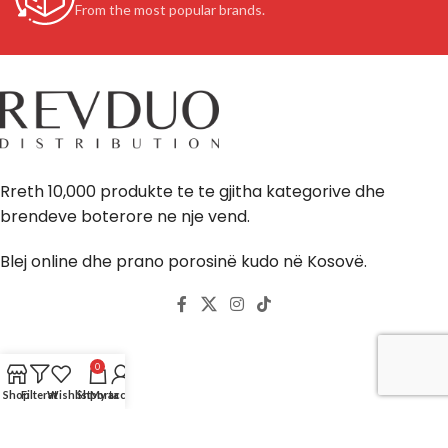
From the most popular brands.
Rreth 10,000 produkte te te gjitha kategorive dhe
brendeve boterore ne nje vend.
Blej online dhe prano porosinë kudo në Kosovë.
Llogaria
0
Shop
Filterat
Wishlist
Shporta
My account
Shporta ime