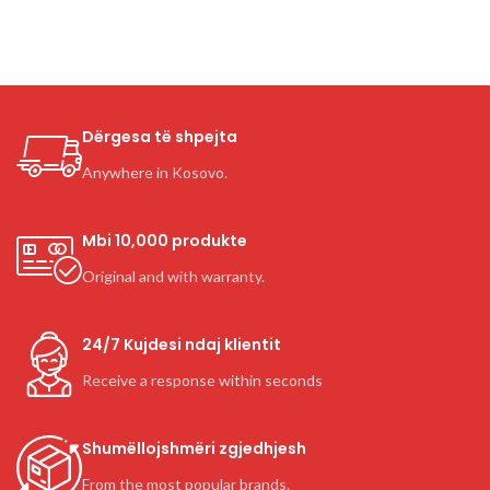
Dërgesa të shpejta
Anywhere in Kosovo.
Mbi 10,000 produkte
Original and with warranty.
24/7 Kujdesi ndaj klientit
Receive a response within seconds
Shumëllojshmëri zgjedhjesh
From the most popular brands.