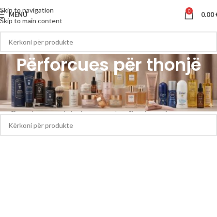
Skip to navigation
0
MENU
0.00
Skip to main content
Përforcues për thonjë
Kreu
Përforcues për thonjë
S’u gjetën produkte që përputhen me përzgjedhjen tuaj.