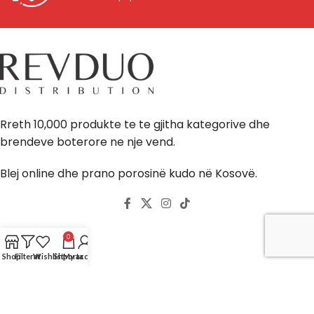
Rreth 10,000 produkte te te gjitha kategorive dhe
brendeve boterore ne nje vend.
Blej online dhe prano porosinë kudo në Kosovë.
0
Llogaria
Shop
Filterat
Wishlist
Shporta
My account
Shporta ime