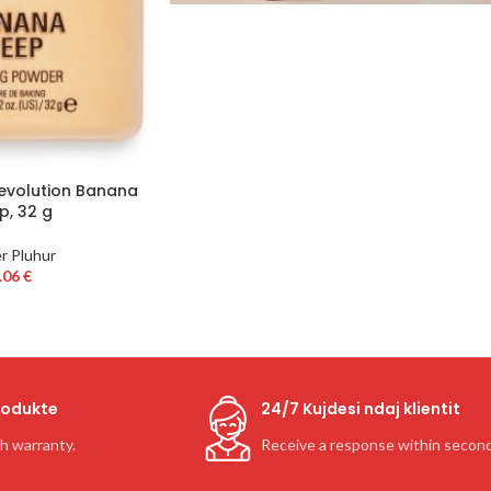
Revolution Banana
p, 32 g
r Pluhur
.06
€
rodukte
24/7 Kujdesi ndaj klientit
th warranty.
Receive a response within secon