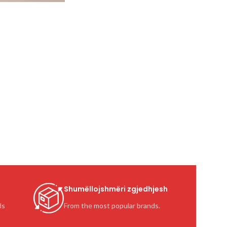
Shumëllojshmëri zgjedhjesh
ds
From the most popular brands.