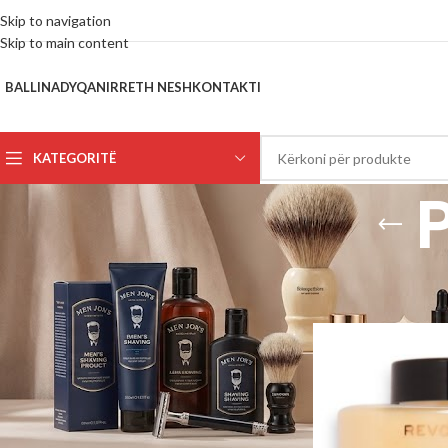
Skip to navigation
Skip to main content
BALLINA
DYQANI
RRETH NESH
KONTAKTI
KATEGORITË
FILTRO SIPAS ÇMIMIT
Kreu
Pudër Pluhur
FILTRO