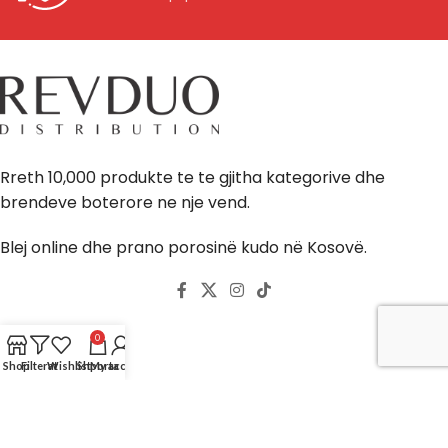
Rreth 10,000 produkte te te gjitha kategorive dhe
brendeve boterore ne nje vend.
Blej online dhe prano porosinë kudo në Kosovë.
0
Llogaria
Shop
Filterat
Wishlist
Shporta
My account
Shporta ime