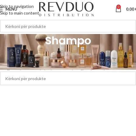
Skip to navigation
0
MENU
0.00
Skip to main content
Shampo
Kreu
Shampo
S’u gjetën produkte që përputhen me përzgjedhjen tuaj.