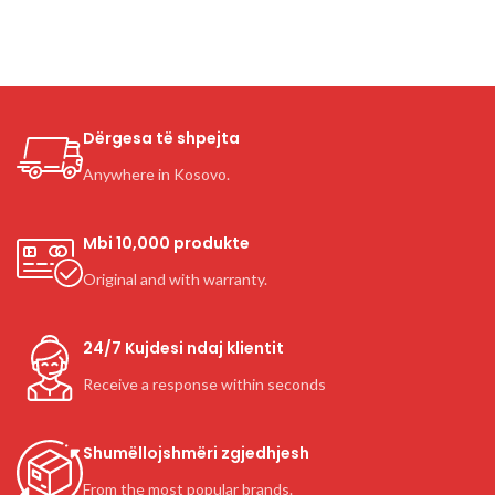
Dërgesa të shpejta
Anywhere in Kosovo.
Mbi 10,000 produkte
Original and with warranty.
24/7 Kujdesi ndaj klientit
Receive a response within seconds
Shumëllojshmëri zgjedhjesh
From the most popular brands.