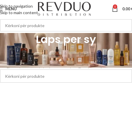
Skip to navigation
0
MENU
0.00
Skip to main content
Laps per sy
Kreu
Laps per sy
S’u gjetën produkte që përputhen me përzgjedhjen tuaj.