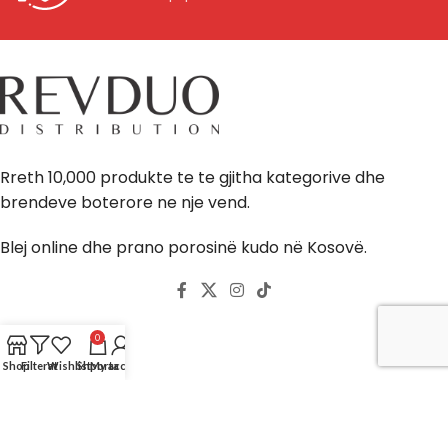
Rreth 10,000 produkte te te gjitha kategorive dhe
brendeve boterore ne nje vend.
Blej online dhe prano porosinë kudo në Kosovë.
0
Llogaria
Shop
Filterat
Wishlist
Shporta
My account
Shporta ime