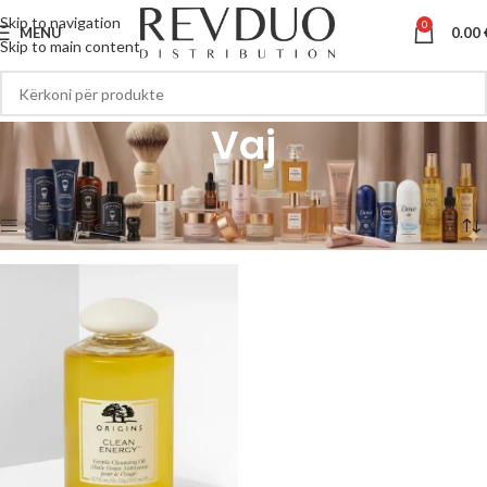
Skip to navigation
0
MENU
0.00
Skip to main content
Vaj
Kreu
Vaj
Po shfaqet përfundimi i vetëm
Shfaq Filterat