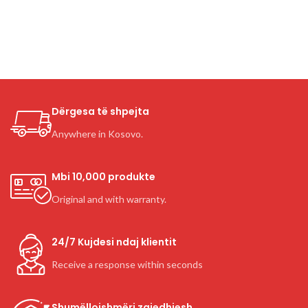
Dërgesa të shpejta
Anywhere in Kosovo.
Mbi 10,000 produkte
Original and with warranty.
24/7 Kujdesi ndaj klientit
Receive a response within seconds
Shumëllojshmëri zgjedhjesh