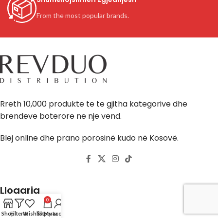
From the most popular brands.
Rreth 10,000 produkte te te gjitha kategorive dhe
brendeve boterore ne nje vend.
Blej online dhe prano porosinë kudo në Kosovë.
Llogaria
0
Shop
Filterat
Wishlist
Shporta
My account