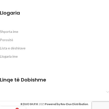
Llogaria
Shporta ime
Porositë
Lista e dëshirave
Llogaria ime
Linqe të Dobishme
R DUO SH.P.K
2025
Powered by Rev-Duo Distribution
.