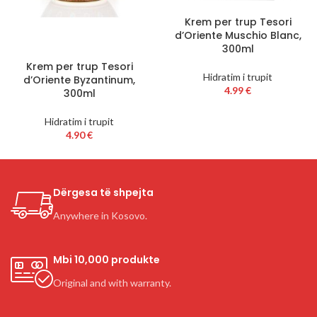
Krem per trup Tesori
d’Oriente Muschio Blanc,
300ml
Krem per trup Tesori
Hidratim i trupit
d’Oriente Byzantinum,
4.99
€
300ml
Hidratim i trupit
4.90
€
Dërgesa të shpejta
Anywhere in Kosovo.
Mbi 10,000 produkte
Original and with warranty.