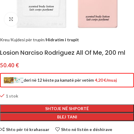
Click to enlarge
Kreu
Kujdesi për trupin
Hidratim i trupit
Losion Narciso Rodriguez All Of Me, 200 ml
50.40
€
deri në 12 këste pa kamatë për vetëm
4,20 €/muaj
1 stok
SHTOJE NË SHPORTË
BLEJ TANI
Shto për të krahasuar
Shto në listën e dëshirave