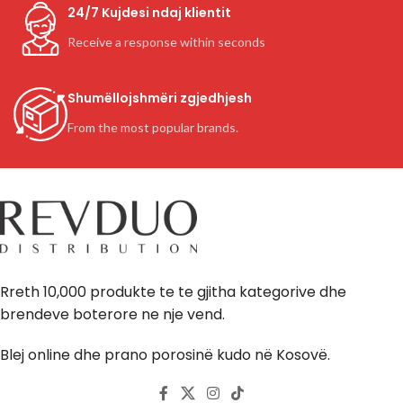
24/7 Kujdesi ndaj klientit
Receive a response within seconds
Shumëllojshmëri zgjedhjesh
From the most popular brands.
Rreth 10,000 produkte te te gjitha kategorive dhe
brendeve boterore ne nje vend.
Blej online dhe prano porosinë kudo në Kosovë.