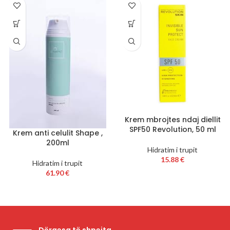
Krem mbrojtes ndaj diellit
SPF50 Revolution, 50 ml
Krem anti celulit Shape ,
200ml
Hidratim i trupit
15.88
€
Hidratim i trupit
61.90
€
Dërgesa të shpejta