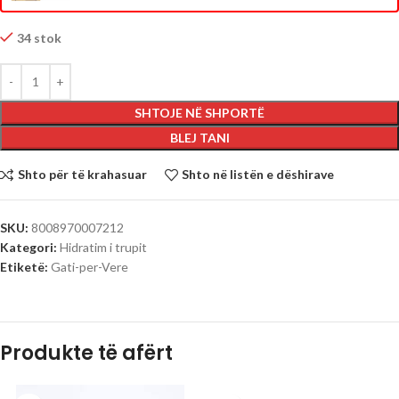
34 stok
SHTOJE NË SHPORTË
BLEJ TANI
Shto për të krahasuar
Shto në listën e dëshirave
SKU:
8008970007212
Kategori:
Hidratim i trupit
Etiketë:
Gati-per-Vere
Produkte të afërt