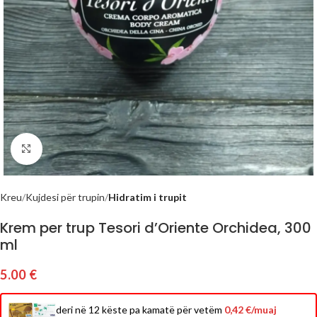
Click to enlarge
Kreu
Kujdesi për trupin
Hidratim i trupit
Krem per trup Tesori d’Oriente Orchidea, 300
ml
5.00
€
deri në 12 këste pa kamatë për vetëm
0,42 €/muaj