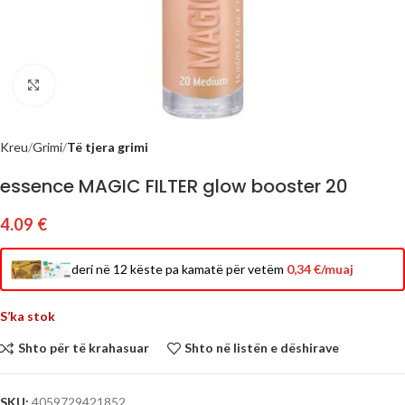
Click to enlarge
Kreu
Grimi
Të tjera grimi
essence MAGIC FILTER glow booster 20
4.09
€
deri në 12 këste pa kamatë për vetëm
0,34 €/muaj
S’ka stok
Shto për të krahasuar
Shto në listën e dëshirave
SKU:
4059729421852