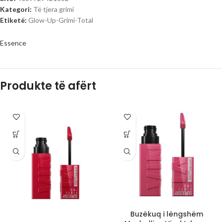
Kategori:
Të tjera grimi
Etiketë:
Glow-Up-Grimi-Total
Essence
Produkte të afërt
Buzëkuq i lëngshëm