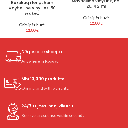
Maybelline Vinyl Ink, no.
Buzëkuq i lëngshëm
20, 4.2 ml
Maybelline Vinyl Ink, 50
wicked
Grimi për buzë
12.00
€
Grimi për buzë
12.00
€
Dërgesa të shpejta
Anywhere in Kosovo.
Mbi 10,000 produkte
Original and with warranty.
24/7 Kujdesi ndaj klientit
Receive a response within seconds