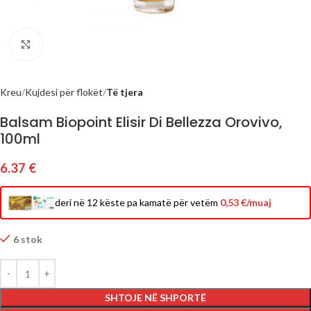
Click to enlarge
Kreu
Kujdesi për flokët
Të tjera
Balsam Biopoint Elisir Di Bellezza Orovivo,
100ml
6.37
€
deri në 12 këste pa kamatë për vetëm
0,53 €/muaj
6 stok
SHTOJE NË SHPORTË