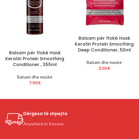
Balsam për flokë Hask
Keratin Protein Smoothing
Deep Conditioner, 50ml
Balsam për flokë Hask
Keratin Protein Smoothing
Balsam dhe maskë
Conditioner , 355ml
3.50
€
Balsam dhe maskë
7.90
€
Dërgesa të shpejta
Anywhere in Kosovo.