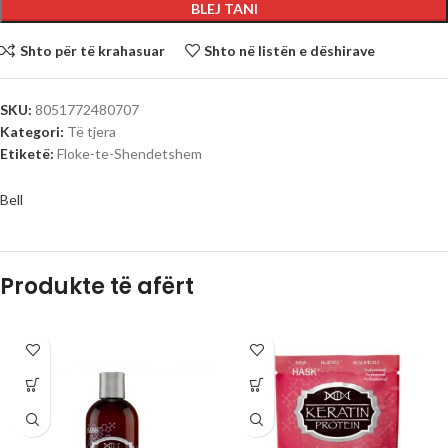
BLEJ TANI
Shto për të krahasuar
Shto në listën e dëshirave
SKU:
8051772480707
Kategori:
Të tjera
Etiketë:
Floke-te-Shendetshem
Bell
Produkte të afërt