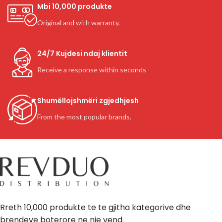
Mbi 10,000 produkte
Original and with warranty.
24/7 Kujdesi ndaj klientit
Receive a response within seconds
Shumëllojshmëri zgjedhjesh
From the most popular brands.
Rreth 10,000 produkte te te gjitha kategorive dhe
brendeve boterore ne nje vend.